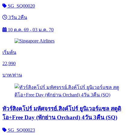
SG_SQ00020
3วัน 2คืน
10 ต.ค. 69 - 03 ม.ค. 70
เริ่มต้น
22,990
บาท/ท่าน
ทัวร์สิงคโปร์ มหัศจรรย์.สิงค์โปร์ ยูนิเวอร์แซล สตูดิ
โอ+Free Day (พักย่าน Orchard) 4วัน 3คืน (SQ)
SG_SQ00023